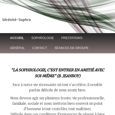
Sandrine Staempfli-Autier: Séances de sophrologie individuelles et
collectives pour la gestion du stress, sommeil, préparation aux examens,
acouphènes, phobies, troubles des apprentissages, confiance en soi,
angoisse, anxiété, adultes, adolescents, enfants.
Sophrologue – Thionville,
Luxembourg-(57)- Gestion du
Main menu
ACCUEIL
SOPHROLOGIE
PRESTATIONS
stress, Sommeil, Acouphènes,
Skip to primary content
Skip to secondary content
GÉNÉRAL
CONTACT
SÉANCES DE GROUPE
“LA SOPHROLOGIE, C’EST ENTRER EN AMITIÉ AVEC
SOI-MÊME” (B. JEANROY)
Face à notre vie stressante où tout s’accélère, il semble
parfois difficile de nous sentir bien.
Nous devons agir sur plusieurs fronts: vie professionnelle,
familiale, sociale et nous mettons bien souvent un point
d’honneur à tout contrôler, tout maîtriser.
Difficile dans ces conditions d’exigences de réussir à faire