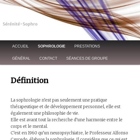
Sandrine Staempfli-Autier: Séances de sophrologie individuelles et
collectives pour la gestion du stress, sommeil, préparation aux examens,
acouphènes, phobies, troubles des apprentissages, confiance en soi,
angoisse, anxiété, adultes, adolescents, enfants.
Sophrologue – Thionville,
Luxembourg-(57)- Gestion du
Main menu
ACCUEIL
SOPHROLOGIE
PRESTATIONS
stress, Sommeil, Acouphènes,
Skip to primary content
Skip to secondary content
GÉNÉRAL
CONTACT
SÉANCES DE GROUPE
Définition
La sophrologie n’est pas seulement une pratique
thérapeutique et de développement personnel, elle est
également une philosophie de vie.
Elle est avant tout la recherche d’une harmonie entre le
corps et le mental.
C’est en 1960 qu’un neuropsychiatre, le Professeur Alfonso
Caycedo, élabore la sophrologie. Il considère que ce qui est